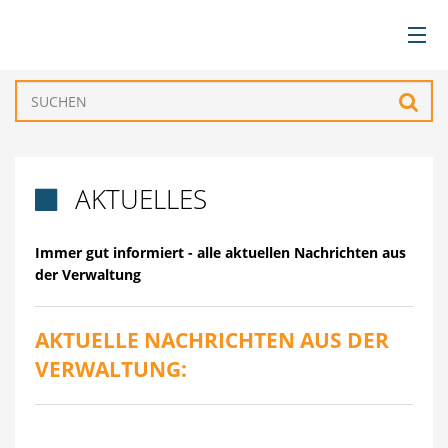
BÜRGERSERVICE
Such
VERWALTUNG
AKTUELLES

GEMEINDEN
Immer gut informiert - alle aktuellen Nachrichten aus
TOURISMUS & FREIZEIT
der Verwaltung
WIRTSCHAFT
AKTUELLE NACHRICHTEN AUS DER
VERWALTUNG: