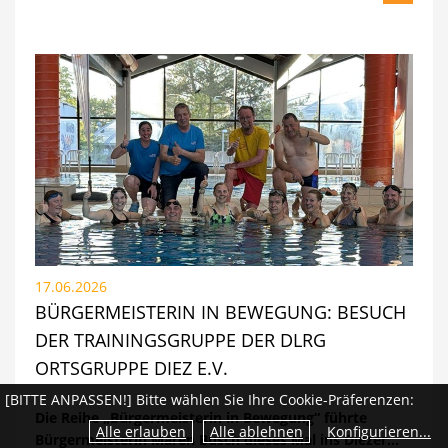
17.06.2026
BÜRGERMEISTERIN IN BEWEGUNG: BESUCH
DER TRAININGSGRUPPE DER DLRG
ORTSGRUPPE DIEZ E.V.
[BITTE ANPASSEN!] Bitte wählen Sie Ihre Cookie-Präferenzen:
Die Reihe „Bürgermeisterin in Bewegung“ führte
Bürgermeisterin Maren Busch dieses Mal ins Diezer…