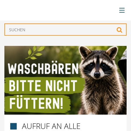
BÜRGERSERVICE
Such
VERWALTUNG
GEMEINDEN
TOURISMUS & FREIZEIT
WIRTSCHAFT
AUFRUF AN ALLE
