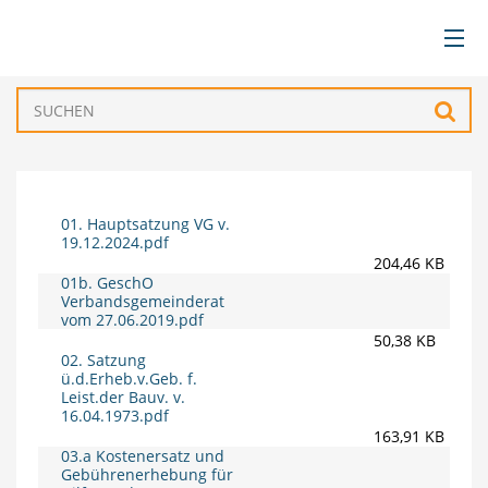
BÜRGERSERVICE
Such
VERWALTUNG
285,30 KB
GEMEINDEN
01. Hauptsatzung VG v.
19.12.2024.pdf
204,46 KB
01b. GeschO
TOURISMUS & FREIZEIT
Verbandsgemeinderat
vom 27.06.2019.pdf
50,38 KB
WIRTSCHAFT
02. Satzung
ü.d.Erheb.v.Geb. f.
Leist.der Bauv. v.
16.04.1973.pdf
163,91 KB
03.a Kostenersatz und
Gebührenerhebung für