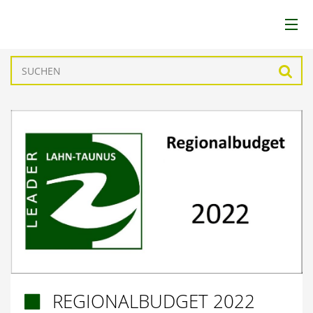
LEADER
Such
LAG
REGION
FÖRDERUNGEN
PROJEKTE
AKTUELLES
REGIONALBUDGET 2022

DOWNLOADS