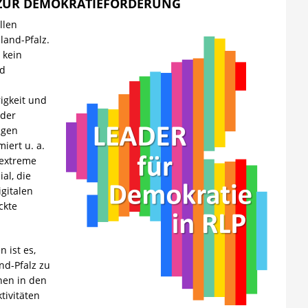
 ZUR DEMOKRATIEFÖRDERUNG
llen
land-Pfalz.
 kein
nd
igkeit und
 der
ngen
iert u. a.
tsextreme
al, die
gitalen
ckte
 ist es,
nd-Pfalz zu
nen in den
tivitäten