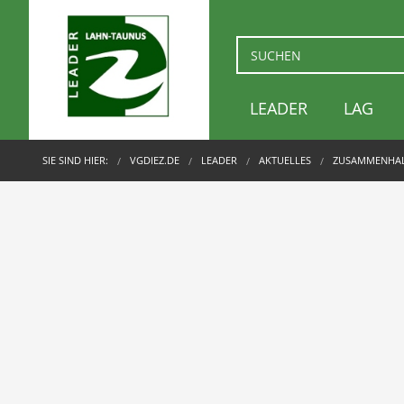
LEADER
LAG
SIE SIND HIER:
VGDIEZ.DE
LEADER
AKTUELLES
ZUSAMMENHALT