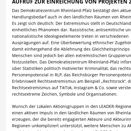
AUFRUF ZUR EINREICHUNG VON PROJEKTEN
Das Demokratiezentrum Rheinland-Pfalz bestätigt den aktue
Handlungsbedarf auch in den ländlichen Räumen von
Rhein
Es zeigt sich deutlich: Der Extremismus stellt in Deutschland
einheitliches Phänomen dar. Rassistische, antisemitische u
nationalistische Ideologieelemente treten in verschiedenen
Ausprägungen auf. Eine Überbewertung ethnischer Zugehör
damit einhergehend die Ablehnung des Gleichheitsprinzips
Menschen sind jedoch bei allen extremistischen Gruppieru
festzustellen. Das Demokratiezentrum Rheinland-Pfalz inform
über Statistiken politisch motivierter Kriminalität, das rech
Personenpotenzial in RLP, das Reichsbürger Personenpotenzi
Erlebniswelt Rechtsextremismus am Beispiel „Rechtsrock“, di
Rechtsextremismus auf TikTok, Instagram & Co. sowie verste
rechtsextreme Zeichen, Symbole und Organisationen.
Wunsch der Lokalen Aktionsgruppen in den LEADER-Regionen
einen aktiven Impuls in den ländlichen Räumen von Rheinla
erzeugen, der die bereits engagierten Akteure und Akteurin
Regionen unkompliziert unterstützt, weitere Menschen zu Ak