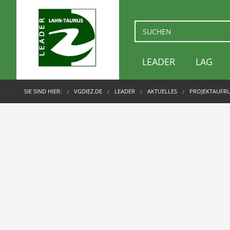
LEADER
LAG
SIE SIND HIER:
VGDIEZ.DE
LEADER
AKTUELLES
PROJEKTAUFRU