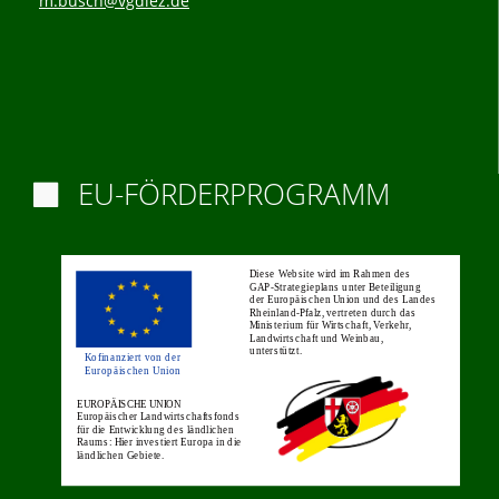
m.busch@vgdiez.de
EU-FÖRDERPROGRAMM
