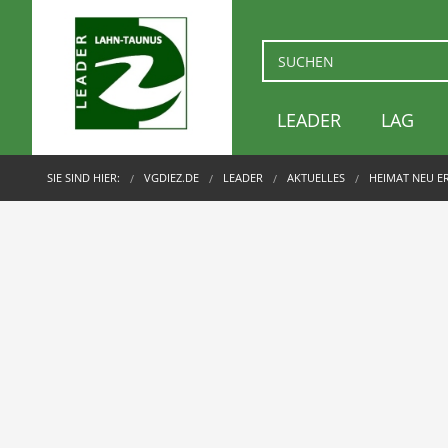
LEADER
LAG
SIE SIND HIER:
VGDIEZ.DE
LEADER
AKTUELLES
HEIMAT NEU E