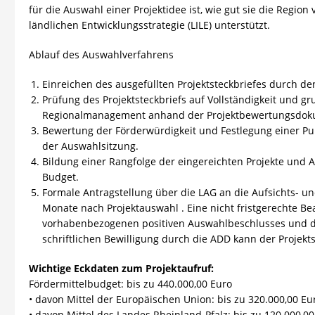
für die Auswahl einer Projektidee ist, wie gut sie die Regio
ländlichen Entwicklungsstrategie (LILE) unterstützt.
Ablauf des Auswahlverfahrens
Einreichen des ausgefüllten Projektsteckbriefes durch den
Prüfung des Projektsteckbriefs auf Vollständigkeit und g
Regionalmanagement anhand der Projektbewertungsdok
Bewertung der Förderwürdigkeit und Festlegung einer Pu
der Auswahlsitzung.
Bildung einer Rangfolge der eingereichten Projekte und
Budget.
Formale Antragstellung über die LAG an die Aufsichts- un
Monate nach Projektauswahl . Eine nicht fristgerechte B
vorhabenbezogenen positiven Auswahlbeschlusses und der 
schriftlichen Bewilligung durch die ADD kann der Projekts
Wichtige Eckdaten zum Projektaufruf:
Fördermittelbudget: bis zu 440.000,00 Euro
• davon Mittel der Europäischen Union: bis zu 320.000,00 Eu
• davon Mittel des Landes Rheinland-Pfalz: bis zu 120.000,00