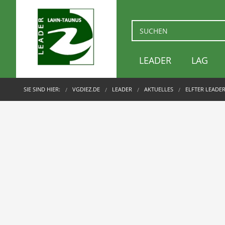
LEADER
LAG
SIE SIND HIER:
VGDIEZ.DE
LEADER
AKTUELLES
ELFTER LEADE