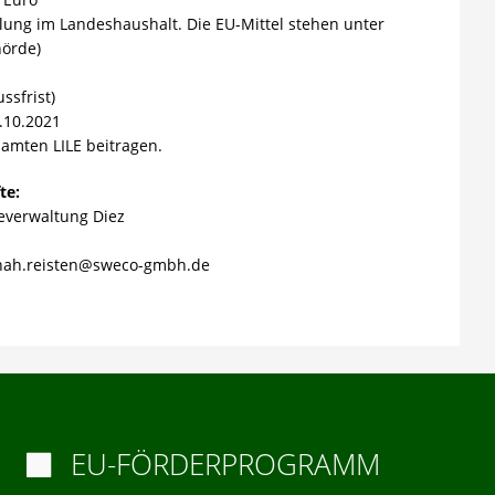
llung im Landeshaushalt. Die EU-Mittel stehen unter
hörde)
ssfrist)
.10.2021
samten LILE beitragen.
te:
everwaltung Diez
ah.reisten@sweco-gmbh.de
EU-FÖRDERPROGRAMM
