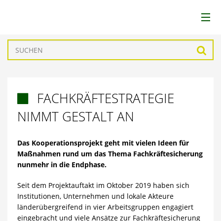
LEADER
Such
LAG
FACHKRÄFTESTRATEGIE

REGION
NIMMT GESTALT AN
FÖRDERUNGEN
Das Kooperationsprojekt geht mit vielen Ideen für
Maßnahmen rund um das Thema Fachkräftesicherung
PROJEKTE
nunmehr in die Endphase.
AKTUELLES
Seit dem Projektauftakt im Oktober 2019 haben sich
Institutionen, Unternehmen und lokale Akteure
länderübergreifend in vier Arbeitsgruppen engagiert
DOWNLOADS
eingebracht und viele Ansätze zur Fachkräftesicherung