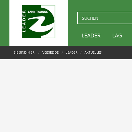
LEADER
LAG
SIE SIND HIER:
VGDIEZ.DE
LEADER
AKTUELLES