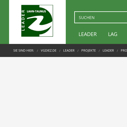
LEADER
LAG
SIE SIND HIER:
VGDIEZ.DE
LEADER
PROJEKTE
LEADER
PRO