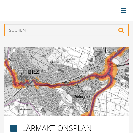
BÜRGERSERVICE
Such
VERWALTUNG
GEMEINDEN
TOURISMUS & FREIZEIT
WIRTSCHAFT
LÄRMAKTIONSPLAN
