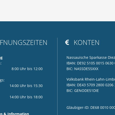
FNUNGSZEITEN
KONTEN

ng
Nassauische Sparkasse Die
:
IBAN: DE92 5105 0015 0630 
r 8:00 Uhr bis 12:00
BIC: NASSDE55XXX
Volksbank Rhein-Lahn-Limb
gs:
IBAN: DE43 5709 2800 0206 
i 14:00 Uhr bis 15:30
BIC: GENODE51DIE
00 Uhr bis 18:00
Gläubiger-ID: DE68 0010 00
o & Information