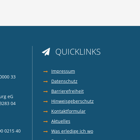
QUICKLINKS

z
Impressum
0000 33
Datenschutz
Barrierefreiheit
urg eG
Hinweisgeberschutz
3283 04
Kontaktformular
Aktuelles
00 0215 40
Was erledige ich wo