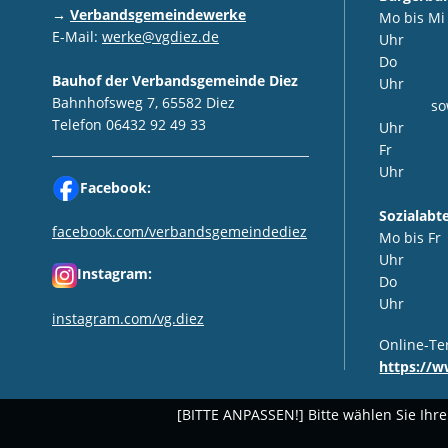
→
Verbandsgemeindewerke
Mo bis M
E-Mail:
werke@vgdiez.de
Uhr
Do 8:0
Bauhof der Verbandsgemeinde Diez
Uhr
Bahnhofsweg 7, 65582 Diez
sowie 1
Telefon 06432 92 49 33
Uhr
Fr 8:0
Uhr
Facebook:
Sozialab
facebook.com/verbandsgemeindediez
Mo bis F
Uhr
Instagram:
Do 14:
Uhr
instagram.com/vg.diez
Online-Te
https://w
[BITTE ANPASSEN!] Bitte wählen Sie Ihre