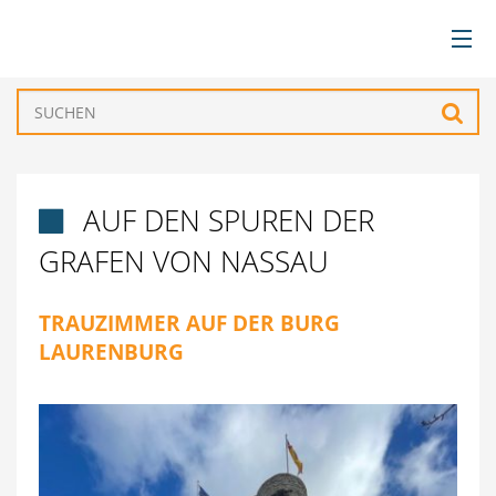
BÜRGERSERVICE
Such
VERWALTUNG
AUF DEN SPUREN DER

GEMEINDEN
GRAFEN VON NASSAU
TOURISMUS & FREIZEIT
TRAUZIMMER AUF DER BURG
LAURENBURG
WIRTSCHAFT