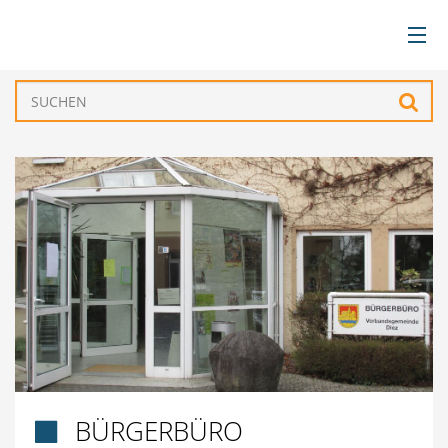
BÜRGERSERVICE
Such
VERWALTUNG
GEMEINDEN
TOURISMUS & FREIZEIT
WIRTSCHAFT
BÜRGERBÜRO
