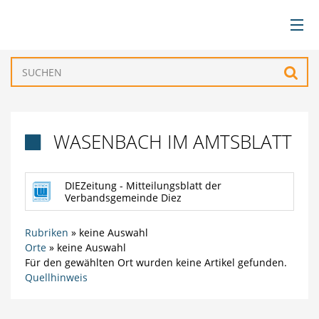
BÜRGERSERVICE
Such
VERWALTUNG
WASENBACH IM AMTSBLATT

GEMEINDEN
DIEZeitung - Mitteilungsblatt der
TOURISMUS & FREIZEIT
Verbandsgemeinde Diez
WIRTSCHAFT
Rubriken
»
keine Auswahl
Orte
»
keine Auswahl
Für den gewählten Ort wurden keine Artikel gefunden.
Quellhinweis