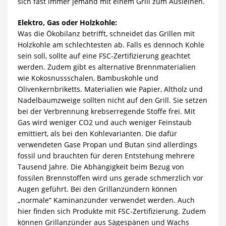
sich fast immer jemand mit einem Grill zum Ausleihen.
Elektro, Gas oder Holzkohle:
Was die Ökobilanz betrifft, schneidet das Grillen mit
Holzkohle am schlechtesten ab. Falls es dennoch Kohle
sein soll, sollte auf eine FSC-Zertifizierung geachtet
werden. Zudem gibt es alternative Brennmaterialien
wie Kokosnussschalen, Bambuskohle und
Olivenkernbriketts. Materialien wie Papier, Altholz und
Nadelbaumzweige sollten nicht auf den Grill. Sie setzen
bei der Verbrennung krebserregende Stoffe frei. Mit
Gas wird weniger CO2 und auch weniger Feinstaub
emittiert, als bei den Kohlevarianten. Die dafür
verwendeten Gase Propan und Butan sind allerdings
fossil und brauchten für deren Entstehung mehrere
Tausend Jahre. Die Abhängigkeit beim Bezug von
fossilen Brennstoffen wird uns gerade schmerzlich vor
Augen geführt. Bei den Grillanzündern können
„normale“ Kaminanzünder verwendet werden. Auch
hier finden sich Produkte mit FSC-Zertifizierung. Zudem
können Grillanzünder aus Sägespänen und Wachs