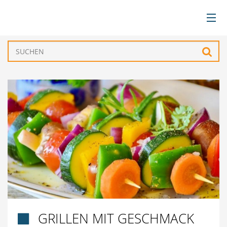
BÜRGERSERVICE
Such
VERWALTUNG
GEMEINDEN
TOURISMUS & FREIZEIT
WIRTSCHAFT
GRILLEN MIT GESCHMACK
