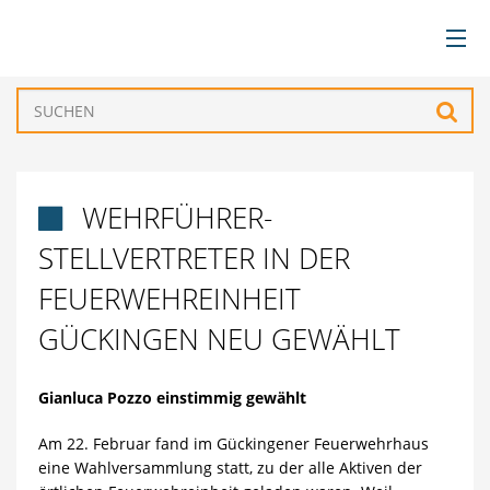
BÜRGERSERVICE
Such
VERWALTUNG
WEHRFÜHRER-

GEMEINDEN
STELLVERTRETER IN DER
TOURISMUS & FREIZEIT
FEUERWEHREINHEIT
GÜCKINGEN NEU GEWÄHLT
WIRTSCHAFT
Gianluca Pozzo einstimmig gewählt
Am 22. Februar fand im Gückingener Feuerwehrhaus
eine Wahlversammlung statt, zu der alle Aktiven der