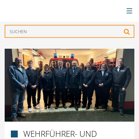
BÜRGERSERVICE
Such
VERWALTUNG
GEMEINDEN
TOURISMUS & FREIZEIT
WIRTSCHAFT
WEHRFÜHRER- UND
