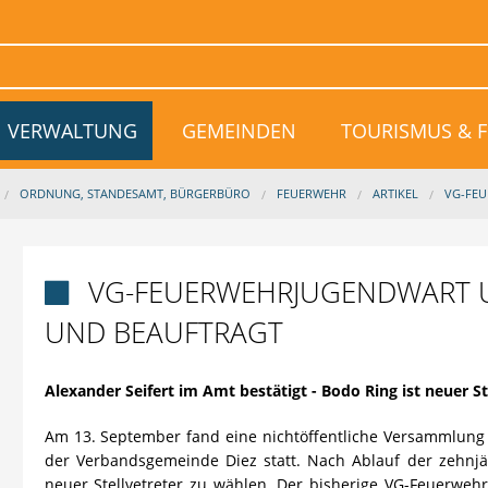
VERWALTUNG
GEMEINDEN
TOURISMUS & F
ORDNUNG, STANDESAMT, BÜRGERBÜRO
FEUERWEHR
ARTIKEL
VG-FEU
VG-FEUERWEHRJUGENDWART U

UND BEAUFTRAGT
Alexander Seifert im Amt bestätigt - Bodo Ring ist neuer St
Am 13. September fand eine nichtöffentliche Versammlung
der Verbandsgemeinde Diez statt. Nach Ablauf der zehnj
neuer Stellvetreter zu wählen. Der bisherige VG-Feuerwehr