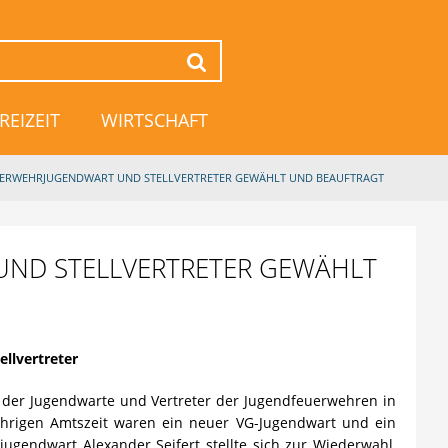
Suchen
REIZEIT
WIRTSCHAFT
ERWEHRJUGENDWART UND STELLVERTRETER GEWÄHLT UND BEAUFTRAGT
ND STELLVERTRETER GEWÄHLT
ellvertreter
 der Jugendwarte und Vertreter der Jugendfeuerwehren in
ährigen Amtszeit waren ein neuer VG-Jugendwart und ein
jugendwart Alexander Seifert stellte sich zur Wiederwahl,