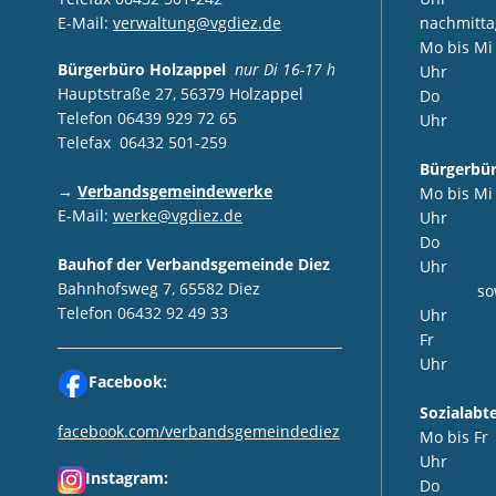
E-Mail:
verwaltung@vgdiez.de
nachmitta
Mo bis M
Bürgerbüro Holzappel
nur Di 16-17 h
Uhr
Hauptstraße 27, 56379 Holzappel
Do 14:
Telefon 06439 929 72 65
Uhr
Telefax 06432 501-259
Bürgerbür
→
Verbandsgemeindewerke
Mo bis M
E-Mail:
werke@vgdiez.de
Uhr
Do 8:0
Bauhof der Verbandsgemeinde Diez
Uhr
Bahnhofsweg 7, 65582 Diez
sowie 1
Telefon 06432 92 49 33
Uhr
Fr 8:0
Uhr
Facebook:
Sozialab
facebook.com/verbandsgemeindediez
Mo bis F
Uhr
Instagram:
Do 14: