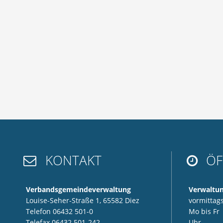
KONTAKT
ÖF


Verbandsgemeindeverwaltung
Verwaltu
Louise-Seher-Straße 1, 65582 Diez
vormittags
Telefon 06432 501-0
Mo bis F
Telefax 06432 501-242
Uhr