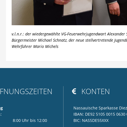
v.l.n.r.: der wiedergewählte VG-Feuerwehrjugendwart Alexander S
Bürgermeister Michael Schnatz, der neue stellvertretende Jugend
Wehrführer Mario Michels
FNUNGSZEITEN
KONTEN

ng
Nassauische Sparkasse Die
:
IBAN: DE92 5105 0015 0630 
r 8:00 Uhr bis 12:00
BIC: NASSDE55XXX