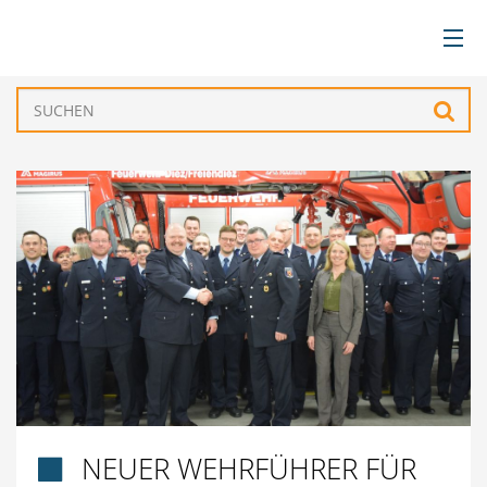
BÜRGERSERVICE
Such
VERWALTUNG
GEMEINDEN
TOURISMUS & FREIZEIT
WIRTSCHAFT
NEUER WEHRFÜHRER FÜR
