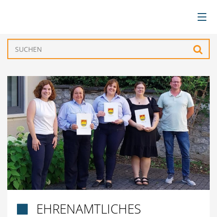
BÜRGERSERVICE
Such
VERWALTUNG
GEMEINDEN
TOURISMUS & FREIZEIT
WIRTSCHAFT
EHRENAMTLICHES
