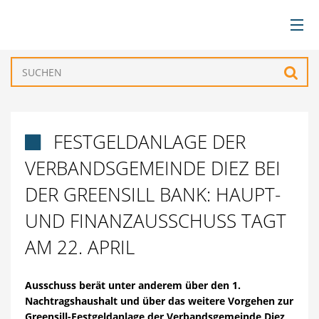
BÜRGERSERVICE
Such
VERWALTUNG
FESTGELDANLAGE DER

GEMEINDEN
VERBANDSGEMEINDE DIEZ BEI
TOURISMUS & FREIZEIT
DER GREENSILL BANK: HAUPT-
UND FINANZAUSSCHUSS TAGT
WIRTSCHAFT
AM 22. APRIL
Ausschuss berät unter anderem über den 1.
Nachtragshaushalt und über das weitere Vorgehen zur
Greensill-Festgeldanlage der Verbandsgemeinde Diez