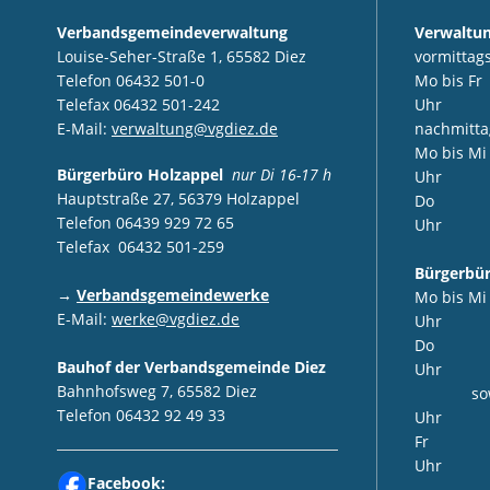
Verbandsgemeindeverwaltung
Verwaltu
Louise-Seher-Straße 1, 65582 Diez
vormittags
Telefon 06432 501-0
Mo bis F
Telefax 06432 501-242
Uhr
E-Mail:
verwaltung@vgdiez.de
nachmitta
Mo bis M
Bürgerbüro Holzappel
nur Di 16-17 h
Uhr
Hauptstraße 27, 56379 Holzappel
Do 14:
Telefon 06439 929 72 65
Uhr
Telefax 06432 501-259
Bürgerbür
→
Verbandsgemeindewerke
Mo bis M
E-Mail:
werke@vgdiez.de
Uhr
Do 8:0
Bauhof der Verbandsgemeinde Diez
Uhr
Bahnhofsweg 7, 65582 Diez
sowie 1
Telefon 06432 92 49 33
Uhr
Fr 8:0
Uhr
Facebook: