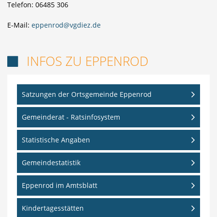
Telefon: 06485 306
E-Mail:
eppenrod@vgdiez.de
INFOS ZU EPPENROD

Satzungen der Ortsgemeinde Eppenrod
Gemeinderat - Ratsinfosystem
Statistische Angaben
Gemeindestatistik
Eppenrod im Amtsblatt
Kindertagesstätten