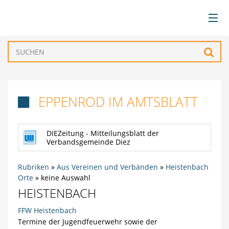
BÜRGERSERVICE
Such
VERWALTUNG
EPPENROD IM AMTSBLATT

GEMEINDEN
DIEZeitung - Mitteilungsblatt der
TOURISMUS & FREIZEIT
Verbandsgemeinde Diez
WIRTSCHAFT
Rubriken
»
Aus Vereinen und Verbänden
»
Heistenbach
Orte
»
keine Auswahl
HEISTENBACH
FFW Heistenbach
Termine der Jugendfeuerwehr sowie der