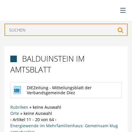
BÜRGERSERVICE
Such
VERWALTUNG
BALDUINSTEIN IM

GEMEINDEN
AMTSBLATT
TOURISMUS & FREIZEIT
DIEZeitung - Mitteilungsblatt der
Verbandsgemeinde Diez
WIRTSCHAFT
Rubriken
»
keine Auswahl
Orte
»
keine Auswahl
‹
Artikel 11 - 20 von 64
›
Energiewende im Mehrfamilienhaus: Gemeinsam klug