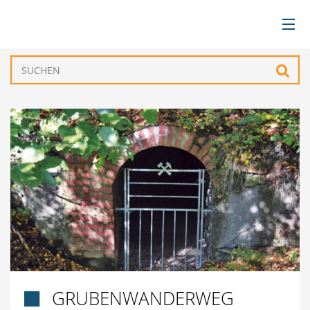
BÜRGERSERVICE
Such
VERWALTUNG
GEMEINDEN
TOURISMUS & FREIZEIT
WIRTSCHAFT
GRUBENWANDERWEG
