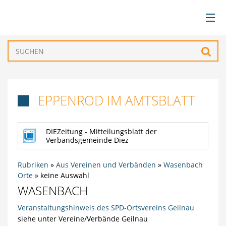
BÜRGERSERVICE
Such
VERWALTUNG
EPPENROD IM AMTSBLATT

GEMEINDEN
DIEZeitung - Mitteilungsblatt der
TOURISMUS & FREIZEIT
Verbandsgemeinde Diez
WIRTSCHAFT
Rubriken
»
Aus Vereinen und Verbänden
»
Wasenbach
Orte
»
keine Auswahl
WASENBACH
Veranstaltungshinweis des SPD-Ortsvereins Geilnau
siehe unter Vereine/Verbände Geilnau