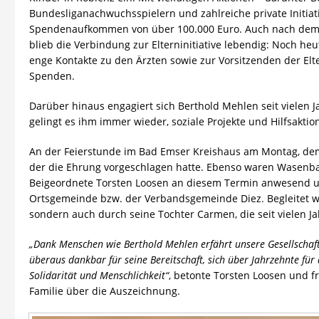
Bundesliganachwuchsspielern und zahlreiche private Initiativ
Spendenaufkommen von über 100.000 Euro. Auch nach dem of
blieb die Verbindung zur Elterninitiative lebendig: Noch heu
enge Kontakte zu den Ärzten sowie zur Vorsitzenden der Elt
Spenden.
Darüber hinaus engagiert sich Berthold Mehlen seit vielen
gelingt es ihm immer wieder, soziale Projekte und Hilfsaktio
An der Feierstunde im Bad Emser Kreishaus am Montag, de
der die Ehrung vorgeschlagen hatte. Ebenso waren Wasenba
Beigeordnete Torsten Loosen an diesem Termin anwesend
Ortsgemeinde bzw. der Verbandsgemeinde Diez. Begleitet w
sondern auch durch seine Tochter Carmen, die seit vielen J
„Dank Menschen wie Berthold Mehlen erfährt unsere Gesellschaft
überaus dankbar für seine Bereitschaft, sich über Jahrzehnte für 
Solidarität und Menschlichkeit“
, betonte Torsten Loosen und 
Familie über die Auszeichnung.