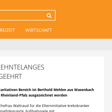
Suchen
REIZEIT
WIRTSCHAFT
ZEHNTELANGES
GEEHRT
aritativen Bereich ist Berthold Mehlen aus Wasenbach
 Rheinland-Pfalz ausgezeichnet worden
hefrau Waltraud für die Elterninitiative krebskranker
enefizkonzerte, Fußballspiele mit