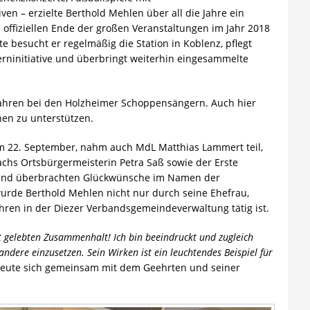
en – erzielte Berthold Mehlen über all die Jahre ein
fiziellen Ende der großen Veranstaltungen im Jahr 2018
te besucht er regelmäßig die Station in Koblenz, pflegt
erninitiative und überbringt weiterhin eingesammelte
 Jahren bei den Holzheimer Schoppensängern. Auch hier
nen zu unterstützen.
m 22. September, nahm auch MdL Matthias Lammert teil,
chs Ortsbürgermeisterin Petra Saß sowie der Erste
 und überbrachten Glückwünsche im Namen der
urde Berthold Mehlen nicht nur durch seine Ehefrau,
ahren in der Diezer Verbandsgemeindeverwaltung tätig ist.
 gelebten Zusammenhalt! Ich bin beeindruckt und zugleich
andere einzusetzen. Sein Wirken ist ein leuchtendes Beispiel für
freute sich gemeinsam mit dem Geehrten und seiner