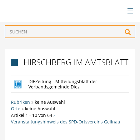
BÜRGERSERVICE
Such
VERWALTUNG
HIRSCHBERG IM AMTSBLATT

GEMEINDEN
DIEZeitung - Mitteilungsblatt der
TOURISMUS & FREIZEIT
Verbandsgemeinde Diez
WIRTSCHAFT
Rubriken
»
keine Auswahl
Orte
»
keine Auswahl
Artikel 1 - 10 von 64
›
Veranstaltungshinweis des SPD-Ortsvereins Geilnau