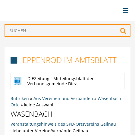
BÜRGERSERVICE
Such
VERWALTUNG
EPPENROD IM AMTSBLATT

GEMEINDEN
DIEZeitung - Mitteilungsblatt der
TOURISMUS & FREIZEIT
Verbandsgemeinde Diez
WIRTSCHAFT
Rubriken
»
Aus Vereinen und Verbänden
»
Wasenbach
Orte
»
keine Auswahl
WASENBACH
Veranstaltungshinweis des SPD-Ortsvereins Geilnau
siehe unter Vereine/Verbände Geilnau