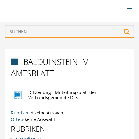
BÜRGERSERVICE
Such
VERWALTUNG
BALDUINSTEIN IM

GEMEINDEN
AMTSBLATT
TOURISMUS & FREIZEIT
DIEZeitung - Mitteilungsblatt der
Verbandsgemeinde Diez
WIRTSCHAFT
Rubriken
»
keine Auswahl
Orte
»
keine Auswahl
RUBRIKEN